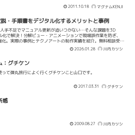
2011.10.18
マグナムKENJI
で取説・手順書をデジタル化するメリットと事例
の人手不足でマニュアル更新が追いつかない…そんな課題を3D
タル化で解決！分解ビュー・アニメーションで現場誤作業を防ぎ、
強化。実際の事例とテクノアートの制作実績を紹介。無料相談受付
2026.01.28
川内カツシ
ム：グチケン
使って弾丸旅行によく行くグチケンこと山口です。
2017.03.31
グチケン
所感
2009.08.27
川内カツシ