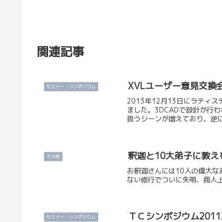
関連記事
XVLユーザー意見交換
セミナー・シンポジウム
2013年12月13日にラテ
ました。3DCADで設計が行
扱うシーンが増えており、逆に
釈迦と10大弟子に教え
その他
お釈迦さんには10人の偉大な
ない修行でついに失明、商人
ＴＣシンポジウム201
セミナー・シンポジウム