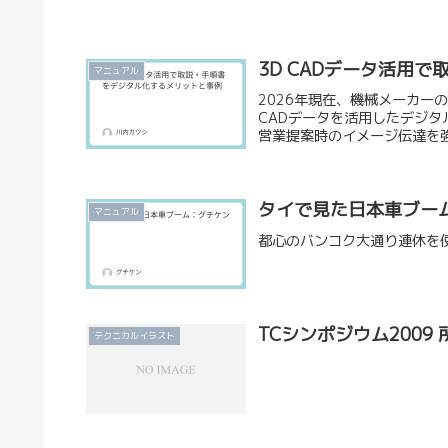
3D CADデータ活用
マニュアル
2026年現在、機械メーカー
CADデータを活用したデジ
営業提案時のイメージ伝達を
中！
タイで見た日本車ブー
マニュアル
都心のバンコク大通り連休を
TCシンポジウム2009 
テクニカルイラスト