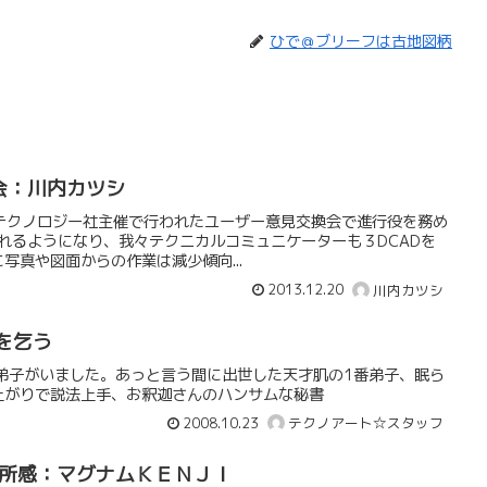
ひで＠ブリーフは古地図柄
会：川内カツシ
ィステクノロジー社主催で行われたユーザー意見交換会で進行役を務め
われるようになり、我々テクニカルコミュニケーターも３DCADを
写真や図面からの作業は減少傾向...
2013.12.20
川内カツシ
を乞う
弟子がいました。あっと言う間に出世した天才肌の1番弟子、眠ら
上がりで説法上手、お釈迦さんのハンサムな秘書
2008.10.23
テクノアート☆スタッフ
1所感：マグナムＫＥＮＪＩ