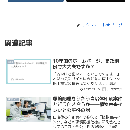
テクノアート★ブログ
関連記事
10年前のホームページ、まだ現
web
役で大丈夫ですか？
「古いけど動いているからそのまま…」
という会社サイトは要注意。信用低下や
採用機会の損失につながります。最新
Webデザインの考え方と、ホームページ
2025.12.10
川内カツシ
担当者が失敗しないための依頼のコツを
テクノアートが具体的にお伝えします。
環境配慮をうたう自治体印刷案件
デザイン
とどう向き合うか──植物由来イ
ンクと公平性の話
自治体の印刷案件で増える「植物由来イ
ンク」などの環境配慮仕様。印刷会社と
してのコストや公平性の課題と、行政側