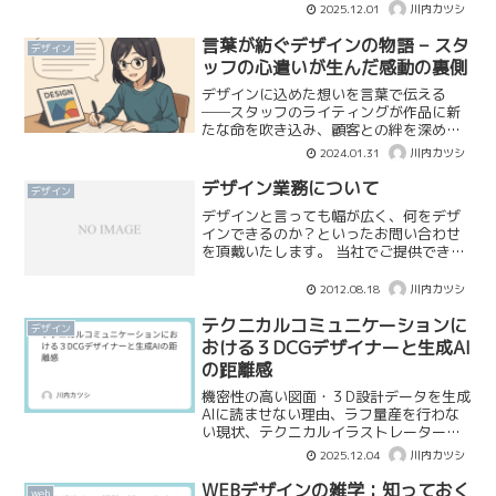
の事情の両方を整理し、現実的な落とし
2025.12.01
川内カツシ
どころを考えます。
言葉が紡ぐデザインの物語 – スタ
デザイン
ッフの心遣いが生んだ感動の裏側
デザインに込めた想いを言葉で伝える
──スタッフのライティングが作品に新
たな命を吹き込み、顧客との絆を深め
る“物語のデザイン”を紹介します。
2024.01.31
川内カツシ
デザイン業務について
デザイン
デザインと言っても幅が広く、何をデザ
インできるのか？といったお問い合わせ
を頂戴いたします。 当社でご提供できる
デザインは以下の通りです。情報デザイ
ン紙面デザイン（取扱説明書、施行説明
2012.08.18
川内カツシ
書など）グラフィックデザインカタロ
グ、パンフレットのデザイ...
テクニカルコミュニケーションに
デザイン
おける３DCGデザイナーと生成AI
の距離感
機密性の高い図面・３D設計データを生成
AIに読ませない理由、ラフ量産を行わな
い現状、テクニカルイラストレーター的
資質を持つ３DCGデザイナーの役割につ
2025.12.04
川内カツシ
いて、テクニカルコミュニケーションの
視点から考えます。
WEBデザインの雑学：知っておく
web