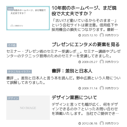
10年前のホームページ、まだ現
web
役で大丈夫ですか？
「古いけど動いているからそのまま…」
という会社サイトは要注意。信用低下や
採用機会の損失につながります。最新
Webデザインの考え方と、ホームページ
2025.12.10
川内カツシ
担当者が失敗しないための依頼のコツを
テクノアートが具体的にお伝えします。
プレゼンにエンタメの要素を見る
その他
セミナー・プレゼン術のセミナー受講レポ＿。セミナー講師やプレゼ
ンターのテクニック習得のためのセミナーを受講してきました。
2009.05.27
川内カツシ
書評：差別と日本人
テクニカルイラスト
書評＿。差別と日本人と言う本を読んだ。野中広務という人物につい
て誤解しておりました。
2009.11.14
川内カツシ
デザイン業務について
デザイン
デザインと言っても幅が広く、何をデザ
インできるのか？といったお問い合わせ
を頂戴いたします。 当社でご提供できる
デザインは以下の通りです。情報デザイ
ン紙面デザイン（取扱説明書、施行説明
2012.08.18
川内カツシ
書など）グラフィックデザインカタロ