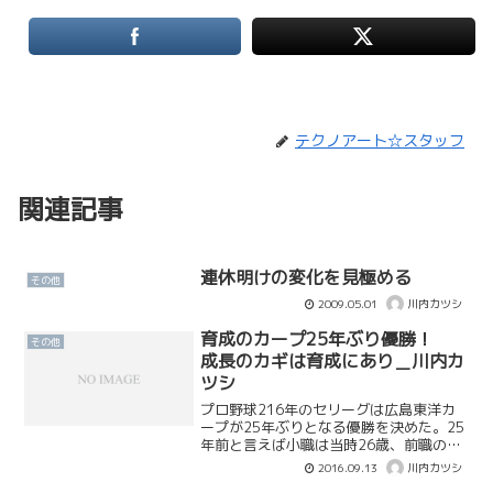
テクノアート☆スタッフ
関連記事
連休明けの変化を見極める
その他
2009.05.01
川内カツシ
育成のカープ25年ぶり優勝！
その他
成長のカギは育成にあり＿川内カ
ツシ
プロ野球216年のセリーグは広島東洋カ
ープが25年ぶりとなる優勝を決めた。25
年前と言えば小職は当時26歳、前職の陸
上自衛隊で3等陸曹として日々訓練に汗を
2016.09.13
川内カツシ
流していた頃である。さて、この広島東