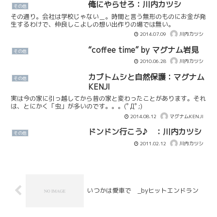
洋カープの25年ぶり優勝を成し遂げる前
俺にやらせろ：川内カツシ
その他
年から、黒田...
その通り。会社は学校じゃない＿。時間と言う無形のものにお金が発
生するわけで、仲良しこよしの想い出作りの場では無い。
2014.07.09
川内カツシ
“coffee time” by マグナム岩見
その他
2010.06.28
川内カツシ
カブトムシと自然保護：マグナム
その他
KENJI
実は今の家に引っ越してから昔の家と変わったことがあります。それ
は、とにかく「虫」が多いのです。。。(ﾟДﾟ;)
2014.08.12
マグナムKENJI
ドンドン行こう♪ ：川内カツシ
その他
2011.02.12
川内カツシ
いつかは愛車で _byヒットエンドラン