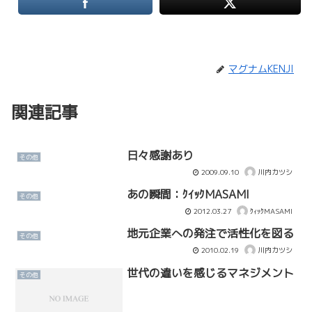
マグナムKENJI
関連記事
日々感謝あり
その他
2009.09.10
川内カツシ
あの瞬間：ｸｲｯｸMASAMI
その他
2012.03.27
ｸｨｯｸMASAMI
地元企業への発注で活性化を図る
その他
2010.02.19
川内カツシ
世代の違いを感じるマネジメント
その他