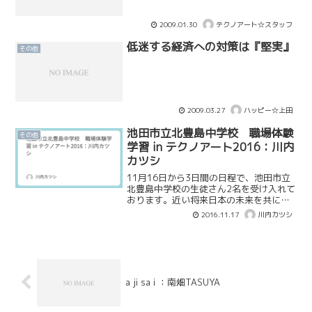
2009.01.30
テクノアート☆スタッフ
低迷する経済への対策は『堅実』
その他
2009.03.27
ハッピー☆上田
池田市立北豊島中学校 職場体験
その他
学習 in テクノアート2016：川内
カツシ
11月16日から3日間の日程で、池田市立
北豊島中学校の生徒さん2名を受け入れて
おります。近い将来日本の未来を共に担
っていく若者に、将来を職場体験を通じ
2016.11.17
川内カツシ
て自分の将来に目標や夢を抱く手助けに
なればと思い受け入れる事にしました。
a ji sa i ：南畑TASUYA