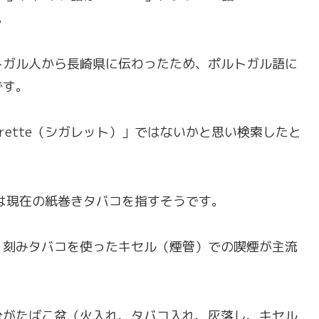
。
トガル人から長崎県に伝わったため、ポルトガル語に
です。
garette（シガレット）」ではないかと思い検索したと
tte」は現在の紙巻きタバコを指すそうです。
、刻みタバコを使ったキセル（煙管）での喫煙が主流
分がたばこ盆（火入れ、タバコ入れ、灰落し、キセル