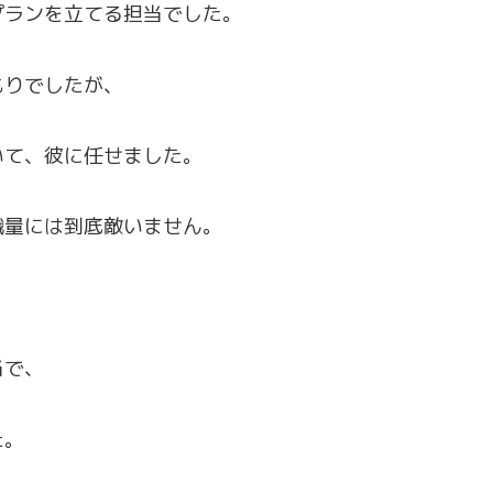
プランを立てる担当でした。
もりでしたが、
いて、彼に任せました。
識量には到底敵いません。
当で、
た。