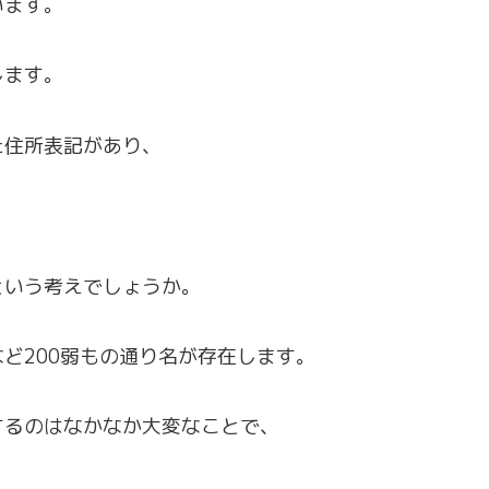
います。
します。
た住所表記があり、
。
という考えでしょうか。
ど200弱もの通り名が存在します。
するのはなかなか大変なことで、