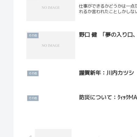
仕事ができるかどうかは一点
れるか言われたことしかしな
野口 健 ｢夢の入り口
その他
謹賀新年：川内カツシ
その他
防災について：ｸｨｯｸMA
その他