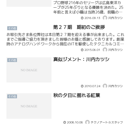
プロ野球216年のセリーグは広島東洋カ
ープが25年ぶりとなる優勝を決めた。25
年前と言えば小職は当時26歳、前職の陸
上自衛隊で3等陸曹として日々訓練に汗を
2016.09.13
川内カツシ
流していた頃である。さて、この広島東
洋カープの25年ぶり優勝を成し遂げる前
第２７期 期初のご挨拶
その他
年から、黒田...
お取引先さま各位弊社は本日第２７期を迎える事が出来ました。これ
までご指導ご協力を頂きました皆様のお蔭と感謝しております。創業
時のアナログハンドワークから現在のITを駆使したテクニカルコミュ
ニケーションサービスの提供に至るまで、まさに発見と挑...
2015.06.01
川内カツシ
真似ジメント：川内カツシ
その他
2010.07.24
川内カツシ
秋の夕日に揺れる紅葉
その他
2008.10.08
テクノアート☆スタッフ