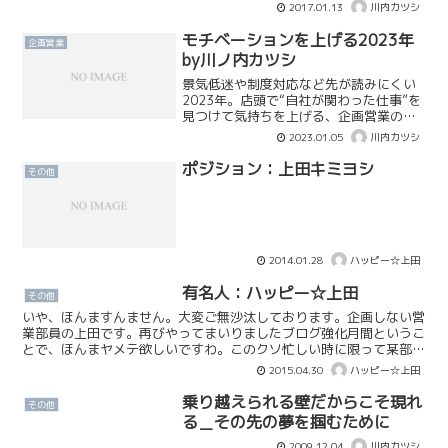
が便利になったとはいえ、分かり易い文
2017.01.13
川内カツシ
章を書く事は自分の考えや意思を伝える
うえで非常に重要なスキ...
モチベーションを上げる2023年
企画営業
by川ノ内カツシ
景気低迷や制度対応など先が読みにくい
2023年。店頭で“自社が関わった仕事”を
見つけて気持ちを上げる、企画営業のリ
アルなモチベーション術を紹介します。
2023.01.05
川内カツシ
ポジション：上田キミヨシ
その他
2014.01.28
ハッピー☆上田
有名人：ハッピー☆上田
その他
いや、ほんますんません。大変ご無沙汰しております。企画しない営
業部員の上田です。再びやってまいりましたブログ強化月間というこ
とで、ほんまヤメテ欲しいですわ。このクソ忙しい時に限って某部長
が厄介な事を押し付けて来るんすわ。。。
2015.04.30
ハッピー☆上田
乗り越えられる壁だからこそ現れ
その他
る＿その先の夢を掴むために
2009.12.04
川内カツシ