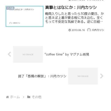
真摯とはなにか：川内カツシ
その他
梅雨入りしたと思ったら30度の夏日、か
と思えば上着が要る程に冷え込む。全く
もって不安定な気候である。逆に日経平
均は5日続伸で5月25日以来の1万円台に
戻した。 欧州の懸案が小康状態を保っ
2010.06.16
川内カツシ
ていることを材料としているが、安心で
きるに至っていない...
“coffee time” by マグナム岩見
読了「感情の解放」：川内カツシ
ホーム
その他