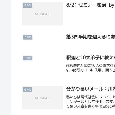
8/21 セミナー聴講_by 
その他
第3四半期を迎えるに
その他
釈迦と10大弟子に教え
その他
お釈迦さんには10人の偉大な
ない修行でついに失明、商人
分かり易いメール：川
その他
私たちは現代社会において、
ョンツールとして多用します
り易い文章を書く事は自分の考