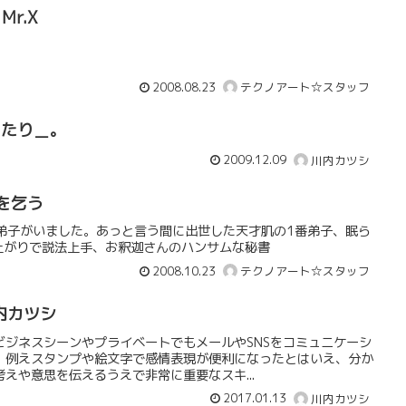
Mr.X
2008.08.23
テクノアート☆スタッフ
あたり＿。
2009.12.09
川内カツシ
を乞う
弟子がいました。あっと言う間に出世した天才肌の1番弟子、眠ら
上がりで説法上手、お釈迦さんのハンサムな秘書
2008.10.23
テクノアート☆スタッフ
内カツシ
ビジネスシーンやプライベートでもメールやSNSをコミュニケーシ
。例えスタンプや絵文字で感情表現が便利になったとはいえ、分か
えや意思を伝えるうえで非常に重要なスキ...
2017.01.13
川内カツシ