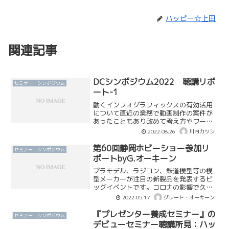
ハッピー☆上田
関連記事
DCシンポジウム2022 聴講リポ
セミナー・シンポジウム
ート-1
動くインフォグラフィックスの有効活用
について直近の業務で動画制作の案件が
あったこともあり改めて考え方やワーク
フローを整理、調整したいと考えたため
2022.08.26
川内カツシ
このテーマをピックアップする。
第60回静岡ホビーショー参加リ
セミナー・シンポジウム
ポートbyG.オーキーン
プラモデル、ラジコン、鉄道模型等の模
型メーカーが注目の新製品を発表するビ
ッグイベントです。コロナの影響で久々
の開催となっており会場も賑わっており
2022.05.17
グレート・オーキーン
ました。
『プレゼンター養成セミナー』の
セミナー・シンポジウム
デビューセミナー聴講所見：ハッ