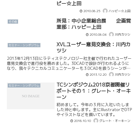
ピー☆上田
2010.06.25
ハッピー☆上田
所見：中小企業総合展 企画営
その他
業部：ハッピー上田
2010.06.04
川内カツシ
XVLユーザー意見交換会：川内カ
セミナー・シンポジウム
ツシ
2013年12月13日にラティステクノロジー社主催で行われたユーザー
意見交換会で進行役を務めました。3DCADで設計が行われるように
なり、我々テクニカルコミュニケーターも３DCADを扱うシーンが増
えており、逆に写真や図面からの作業は減少傾向...
2013.12.20
川内カツシ
TCシンポジウム2018京都開催リ
セミナー・シンポジウム
ポートその１：グレート・オーキ
ーン
初めまして。今年の３月に入社いたしま
した沖と申します。主にIllustratorでDTP
やイラストなどを描いています。
2018.10.10
グレート・オーキーン