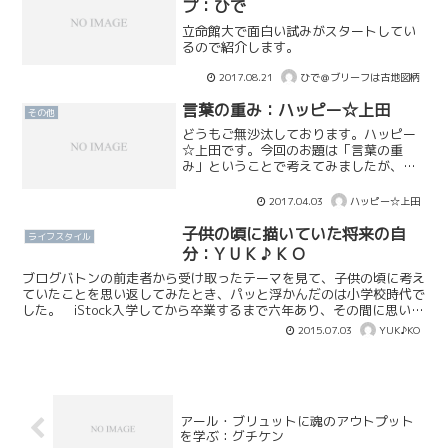
プ：ひで
立命館大で面白い試みがスタートしてい
るので紹介します。
2017.08.21
ひで＠ブリーフは古地図柄
言葉の重み：ハッピー☆上田
その他
どうもご無沙汰しております。ハッピー
☆上田です。今回のお題は「言葉の重
み」ということで考えてみましたが、お
もしろい表現ですよね。重みのある言葉
を話す人とそうでない人の差は何なので
2017.04.03
ハッピー☆上田
しょうか。
子供の頃に描いていた将来の自
ライフスタイル
分：Y U K ♪ K O
ブログバトンの前走者から受け取ったテーマを見て、子供の頃に考え
ていたことを思い返してみたとき、パッと浮かんだのは小学校時代で
した。 iStock入学してから卒業するまで六年あり、その間に思い描
いていた将来や未来は、変化しながら沢山あったと思...
2015.07.03
YUK♪KO
アール・ブリュットに魂のアウトプット
を学ぶ：グチケン