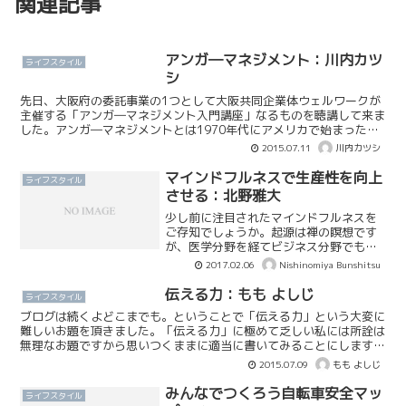
関連記事
アンガ―マネジメント：川内カツ
ライフスタイル
シ
先日、大阪府の委託事業の1つとして大阪共同企業体ウェルワークが
主催する「アンガ―マネジメント入門講座」なるものを聴講して来ま
した。アンガ―マネジメントとは1970年代にアメリカで始まったア
ンガー（イライラ、怒りの感情）をマネジメント（配分す...
2015.07.11
川内カツシ
マインドフルネスで生産性を向上
ライフスタイル
させる：北野雅大
少し前に注目されたマインドフルネスを
ご存知でしょうか。起源は禅の瞑想です
が、医学分野を経てビジネス分野でも活
用が広まっています。グーグル、インテ
2017.02.06
Nishinomiya Bunshitsu
ル、フェイスブック、ナイキ・・・、ア
メリカの最先端企業のカリキュラムに取
伝える力：もも よしじ
ライフスタイル
り入れられ、逆輸入の形で...
ブログは続くよどこまでも。ということで「伝える力」という大変に
難しいお題を頂きました。「伝える力」に極めて乏しい私には所詮は
無理なお題ですから思いつくままに適当に書いてみることにします。
吉野 弘という詩人の作品に「夕焼け」というのがあって結...
2015.07.09
もも よしじ
みんなでつくろう自転車安全マッ
ライフスタイル