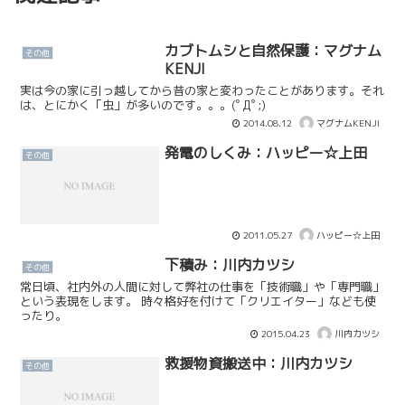
カブトムシと自然保護：マグナム
その他
KENJI
実は今の家に引っ越してから昔の家と変わったことがあります。それ
は、とにかく「虫」が多いのです。。。(ﾟДﾟ;)
2014.08.12
マグナムKENJI
発電のしくみ：ハッピー☆上田
その他
2011.05.27
ハッピー☆上田
下積み：川内カツシ
その他
常日頃、社内外の人間に対して弊社の仕事を「技術職」や「専門職」
という表現をします。 時々格好を付けて「クリエイター」なども使
ったり。
2015.04.23
川内カツシ
救援物資搬送中：川内カツシ
その他