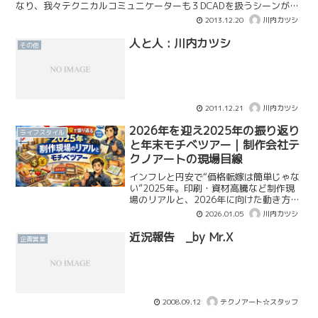
なり、我々テクニカルコミュニケーターも３DCADを扱うシーンが増
えており、逆に写真や図面からの作業は減少傾向...
2013.12.20
川内カツシ
人と人 : 川内カツシ
その他
2011.12.21
川内カツシ
2026年を迎え2025年の振り返り
ライフスタイル
と年末モチベツアー｜制作会社テ
クノアートの現場目線
インフレと円安で“価格転嫁は簡単じゃな
い”2025年。印刷・資材高騰など制作現
場のリアルと、2026年に向けた動き方を
まとめました。恒例モチベツアー話つ
2026.01.05
川内カツシ
き。
近況報告 _by Mr.X
企画営業
2008.09.12
テクノアート☆スタッフ