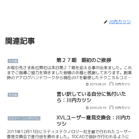
川内カツシ
関連記事
第２７期 期初のご挨拶
その他
お取引先さま各位弊社は本日第２７期を迎える事が出来ました。これ
までご指導ご協力を頂きました皆様のお蔭と感謝しております。創業
時のアナログハンドワークから現在のITを駆使したテクニカルコミュ
ニケーションサービスの提供に至るまで、まさに発見と挑...
2015.06.01
川内カツシ
言い訳している自分に気付いた
その他
ら：川内カツシ
2010.05.19
川内カツシ
XVLユーザー意見交換会：川内カ
セミナー・シンポジウム
ツシ
2013年12月13日にラティステクノロジー社主催で行われたユーザー
意見交換会で進行役を務めました。3DCADで設計が行われるように