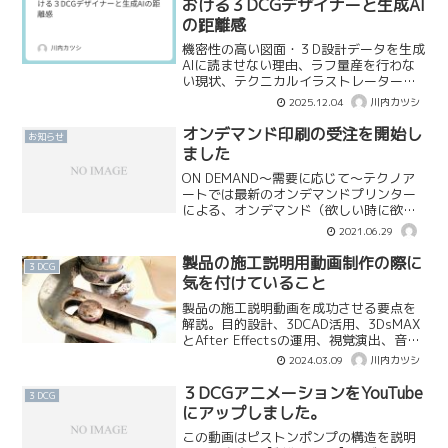
おける３DCGデザイナーと生成AI
の距離感
機密性の高い図面・３D設計データを生成
AIに読ませない理由、ラフ量産を行わな
い現状、テクニカルイラストレーター的
資質を持つ３DCGデザイナーの役割につ
2025.12.04
川内カツシ
いて、テクニカルコミュニケーションの
視点から考えます。
オンデマンド印刷の受注を開始し
お知らせ
ました
ON DEMAND～需要に応じて～テクノア
ートでは最新のオンデマンドプリンター
による、オンデマンド（欲しい時に欲し
い分だけ）印刷サービスを開始しまし
2021.06.29
た。印刷会社さんに依頼する程の部数で
はないなるべく早く欲しい印刷の事はあ
製品の施工説明用動画制作の際に
３DCG
まり分からない印刷用...
気を付けていること
製品の施工説明動画を成功させる要点を
解説。目的設計、3DCAD活用、3DsMAX
とAfter Effectsの運用、視覚演出、音声
品質、字幕・モバイル最適化まで、分か
2024.03.09
川内カツシ
りやすく整理。
３DCGアニメーションをYouTube
３DCG
にアップしました。
この動画はピストンポンプの構造を説明