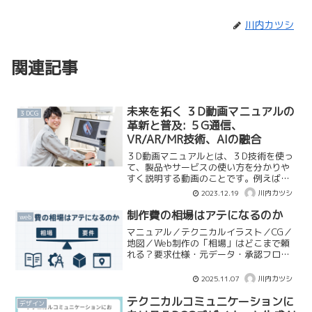
川内カツシ
関連記事
未来を拓く ３D動画マニュアルの
３DCG
革新と普及: ５G通信、
VR/AR/MR技術、AIの融合
３D動画マニュアルとは、３D技術を使っ
て、製品やサービスの使い方を分かりや
すく説明する動画のことです。例えば、
家電や自動車の操作方法、医療機器や工
2023.12.19
川内カツシ
具の使用方法、ゲームやアプリの操作方
法などがあります。３D動画マニュアル
制作費の相場はアテになるのか
web
は、視覚的にインパクト...
マニュアル／テクニカルイラスト／CG／
地図／Web制作の「相場」はどこまで頼
れる？要求仕様・元データ・承認フロー
で価格がズレる理由と、発注が上手くな
るチェックリストを解説。
2025.11.07
川内カツシ
テクニカルコミュニケーションに
デザイン