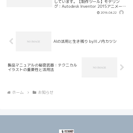
しています。【制作ツール】モデリン
グ：Autodesk Inventor 2015アニメーシ
ョン：Autodesk 3ds max/Adobe After
2016.04.22
Effects CC
AIの活用と生き残り by川ノ内カツシ
製品マニュアルの秘密武器：テクニカル
イラストの重要性と活用法
ホーム
お知らせ